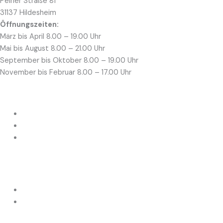
Peiner Straße 81
31137 Hildesheim
Öffnungszeiten:
März bis April 8.00 – 19.00 Uhr
Mai bis August 8.00 – 21.00 Uhr
September bis Oktober 8.00 – 19.00 Uhr
November bis Februar 8.00 – 17.00 Uhr
Kontakt
Adresse: Bärenhof 3, 30823 Garbsen
Telefon: 0176/62956859
EMail: kontakt@nourbestattungen.de
Rechtliches
Datenschutz
Impressum